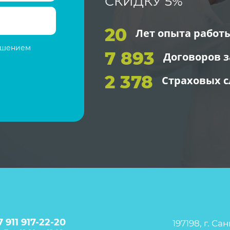
СКИДКУ 5%
20
Лет опыта работ
лашением
7 893
Договоров 
2 378
Страховых 
7 911 917-22-20
197198, г. С